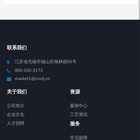
产品分类
Chiller高精度冷热循环器
联系我们
Chiller高精度制冷循环器
江苏省无锡市锡山区翰林路55号
400-100-3173
制冷加热动态控温系统
market1@cnzlj.cn
Chiller温度|流量|压力控制系统
关于我们
资源
Chiller气体控温系统
公司简介
案例中心
企业文化
工艺测试
Chiller直冷控温机组
人才招聘
服务
FREEZER低温箱
常见故障