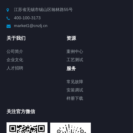
Chiller高精度制冷循环器
江苏省无锡市锡山区翰林路55号
400-100-3173
制冷加热动态控温系统
market1@cnzlj.cn
Chiller温度|流量|压力控制系统
关于我们
资源
Chiller气体控温系统
公司简介
案例中心
企业文化
工艺测试
Chiller直冷控温机组
人才招聘
服务
FREEZER低温箱
常见故障
安装调试
Heating Circulator加热循环器
样册下载
Chamber试验箱
关注官方微信
TCU温度控制单元