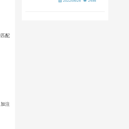
2022/06/26
2498
景匹配
日加注