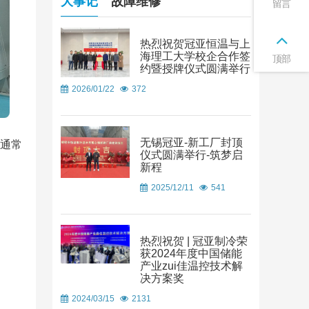
大事记
故障维修
留言
热烈祝贺冠亚恒温与上
海理工大学校企合作签
顶部
约暨授牌仪式圆满举行
2026/01/22
372
无锡冠亚-新工厂封顶
（通常
仪式圆满举行-筑梦启
新程
2025/12/11
541
。
热烈祝贺 | 冠亚制冷荣
获2024年度中国储能
产业zui佳温控技术解
决方案奖
2024/03/15
2131