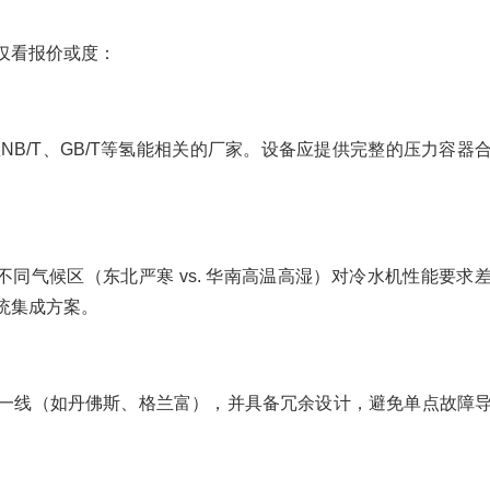
仅看报价或度：
悉NB/T、GB/T等氢能相关的厂家。设备应提供完整的压力容器
kg）、不同气候区（东北严寒 vs. 华南高温高湿）对冷水机性能要求
统集成方案。
一线（如丹佛斯、格兰富），并具备冗余设计，避免单点故障