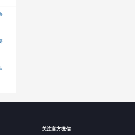
热
要
从
关注官方微信