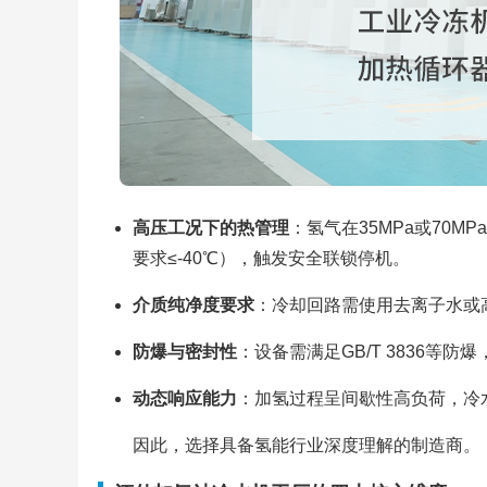
高压工况下的热管理
：氢气在35MPa或70
要求≤-40℃），触发安全联锁停机。
介质纯净度要求
：冷却回路需使用去离子水或
防爆与密封性
：设备需满足GB/T 3836等
动态响应能力
：加氢过程呈间歇性高负荷，冷水
因此，选择具备氢能行业深度理解的制造商。