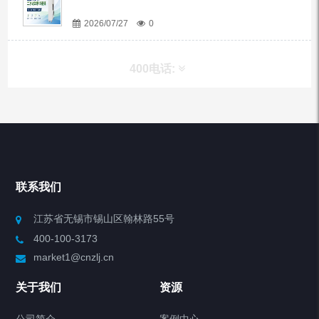
2026/07/27
0
400电话:
产品分类
Chiller高精度冷热循环器
联系我们
Chiller高精度制冷循环器
江苏省无锡市锡山区翰林路55号
400-100-3173
制冷加热动态控温系统
market1@cnzlj.cn
Chiller温度|流量|压力控制系统
关于我们
资源
Chiller气体控温系统
公司简介
案例中心