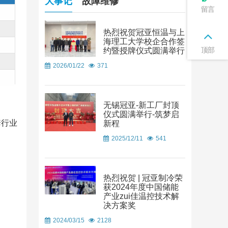
大事记
故障维修
留言
热烈祝贺冠亚恒温与上
海理工大学校企合作签
顶部
约暨授牌仪式圆满举行
2026/01/22
371
无锡冠亚-新工厂封顶
仪式圆满举行-筑梦启
套行业
新程
2025/12/11
541
热烈祝贺 | 冠亚制冷荣
获2024年度中国储能
产业zui佳温控技术解
决方案奖
2024/03/15
2128