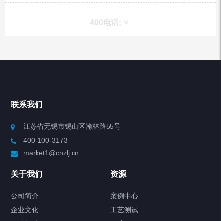
400电话:
产品分类
Chiller高精度冷热循环器
联系我们
Chiller高精度制冷循环器
江苏省无锡市锡山区翰林路55号
400-100-3173
制冷加热动态控温系统
market1@cnzlj.cn
Chiller温度|流量|压力控制系统
关于我们
资源
Chiller气体控温系统
公司简介
案例中心
企业文化
工艺测试
Chiller直冷控温机组