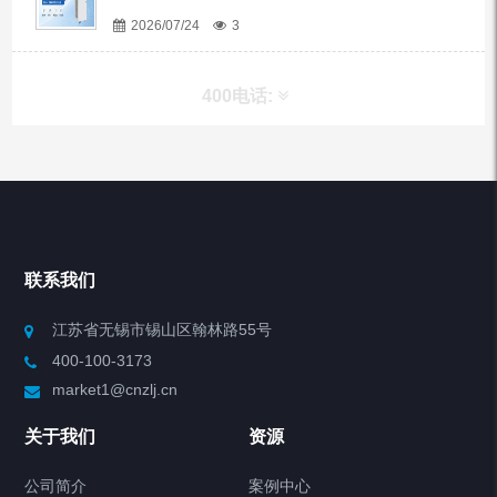
2026/07/24
3
400电话:
产品分类
Chiller高精度冷热循环器
联系我们
Chiller高精度制冷循环器
江苏省无锡市锡山区翰林路55号
400-100-3173
制冷加热动态控温系统
market1@cnzlj.cn
Chiller温度|流量|压力控制系统
关于我们
资源
Chiller气体控温系统
公司简介
案例中心