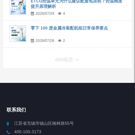
ETCU控温单元为什么建议配置电加热？控温精度
提升原理解析
2026/07/29
4
零下 100 度金属冷装配机组日常保养要点
2026/07/28
2
400电话:
产品分类
Chiller高精度冷热循环器
联系我们
Chiller高精度制冷循环器
江苏省无锡市锡山区翰林路55号
400-100-3173
制冷加热动态控温系统