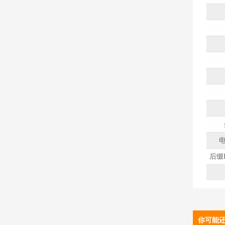
电
后缀H
你可能