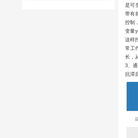
是可
带有
控制
变量
这样
常工
长，
3、
抗滞