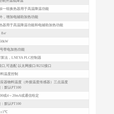
控制升温或降温
，增加一组换热器用于高温降温功能
能之外，增加电辅助加热功能
组换热器用于高温降温功能和电辅助加热功能
8㎡
50kW
型号带电加热功能
算法，LNEYA PLC控制器
5 接口,可选配 以太网接口/R232接口
物料温度控制
反应器物料温度（外接温度传感器）三点温度
：默认PT100
00或4～20mA或通信给定
：默认PT100
±1℃