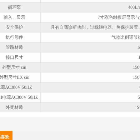
循环泵
400L/
输入、显示
7寸彩色触摸屏显示
安全保护
具有自我诊断功能，过载继电器、热保护装置
执行阀件
气动比例调节阀 
管路材质
S
接口尺寸
外型尺寸 cm
150
外型尺寸EX cm
150
源AC380V 50HZ
电源AC380V 50HZ
外壳材质
S
还喜欢