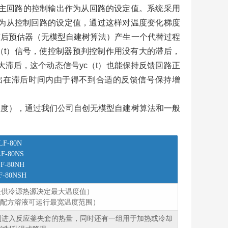
主回路的控制输出作为从回路的设定值。系统采用
后作为从控制回路的设定值，通过这样对温度变化梯度
滞后预估器（无模型自建树算法）产生一个代替过程
e（t）信号，使控制器预判控制作用没有大的滞后，
滞后，这个动态信号yc（t）也能保持反馈回路正
输出在滞后时间内由于得不到合适的反馈信号保持增
温度），通过我们公司自创无模型自建树算法和一般
LF-80N
F-80NS
F-80NH
F-80NSH
需方提供冷源热源决定最大温度值）
醇水配方溶液可运行最宽温度范围）
制进入反应釜夹套的热量，同时还有一组用于加热或冷却