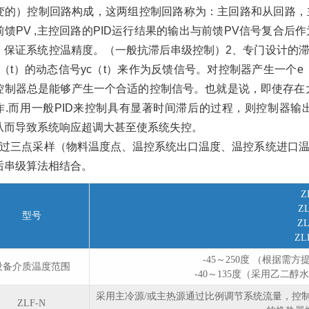
变的）控制回路构成，这两组控制回路称为：主回路和从回路，
前馈PV ,主控回路的PID运行结果的输出与前馈PV信号复合
，保证系统控温精度。（一般抗滞后串级控制）2、专门设计的
y（t）的动态信号yc（t）来作为反馈信号。对控制器产生一个
控制器总是能够产生一个合适的控制信号。也就是说，即使存在大
作.而用一般PID来控制具有显著时间滞后的过程，则控制器
从而导致系统响应超调大甚至使系统失控。
通过三点采样（物料温度点、温控系统出口温度、温控系统进口
后串级算法相结合。
Z
ZL
型号
ZL
ZL
-45～250度 （根据
设备介质温度范围
-40～135度（采用乙二
采用主冷源/或主热源通过比例调节系统流量，控
ZLF-N