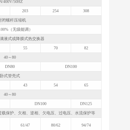
N/400V/50HZ
203
254
308
封闭螺杆压缩机
～100%（无级能调）
满液式或降膜式热交换器
55
70
82
40～80
DN80
DN100
卧式管壳式
43
54
65
40～80
DN100
DN125
过载保护、欠相、逆相、欠电压、过电压、水流保护等
61/47
80/62
94/74