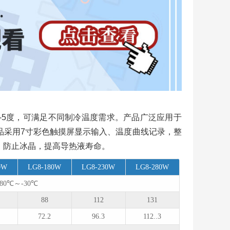
到-5度，可满足不同制冷温度需求。产品广泛应用于
品采用7寸彩色触摸屏显示输入、温度曲线记录，整
，防止冰晶，提高导热液寿命。
0W
LG8-180W
LG8-230W
LG8-280W
-80℃～-30℃
88
112
131
72.2
96.3
112..3