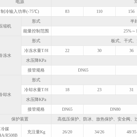
电源
3
制冷输入功率(-75℃)
83
110
156
形式
半
压缩机
能量控制范围
25%
形式
板式、干式、
冷冻水量T/H
22
30
36
冷冻水
水压降KPa
接管规格
DN65
形式
冷却水量T/H
18
23
31
冷却水
水压降KPa
接管规格
DN65
DN80
保护装置
高低压保护、防冰、放热保护、安全阀、
冷媒
充注量Kg
26/20
34/26
48/35
4A/R508B