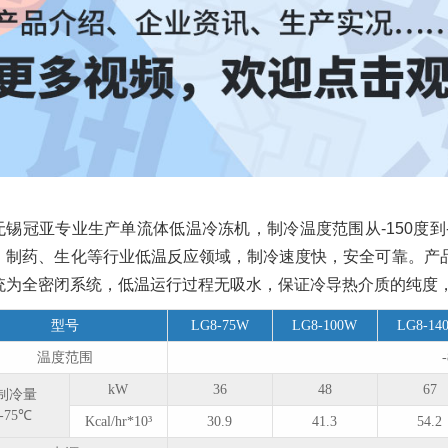
无锡冠亚专业生产单流体低温冷冻机，制冷温度范围从-150度
、制药、生化等行业低温反应领域，制冷速度快，安全可靠。产
统为全密闭系统，低温运行过程无吸水，保证冷导热介质的纯度
型号
LG8-75W
LG8-100W
LG8-14
温度范围
kW
36
48
67
制冷量
-75℃
Kcal/hr*10³
30.9
41.3
54.2