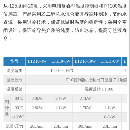
从-125度到-20度，采用电脑复叠型温度控制器和PT100温度
传感器。产品采用乙二醇兑水混合液进行循环制冷，节约水
资源；采用过冷技术，保证低温时温度的稳定性；采用全密
闭设计，保证冷导热介质的纯度，防止冰晶，提高导热液寿
命；
型号
LTZ10-4W
LTZ10-6W
LTZ10-10W
LTZ11-6W
LT
温度范围
-100℃～-65℃
-1
温控控制
PLC控制器, 控制出口温度,7寸触摸
温度反馈
温度反馈 PT100
-80℃
0.8kW
1.4kW
2.1kW
制
冷
-90℃
0.6kW
1.1kW
1.7kW
1.1kW
量
-100℃
0.8kW
流量/压力
20L/min
20L/min
30L/min
20L/min
3