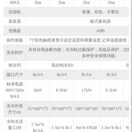
MAX
2bar
2bar
2bar
2bar
压缩机
泰康、谷轮、卡莱尔
蒸发器
板式换热器
变频器
ABB
操作面板
7寸彩色触摸屏显示设定温度和测量温度,记录温度曲线，数据
具有自我诊断功能；冷冻机过载保护；高低压保护，过载
安全防护
多种安全保障功能。
制冷剂
混合制冷剂1
混
接口尺寸
Rc3/4
Rc3/4
Rc3/4
Rc3/4
标准电源
380V/50Hz
6kW
8.5kW
17kW
8.5kW
MAX
水冷外形
55*100*175
70*100*175
100*150*185
70*100*175
100
尺寸cm
冷却水流
2.5m³/h
量/口径
3.3m³/h Rc1
9m³/h DN40
3.3m³/h Rc1
9m
Rc3/4