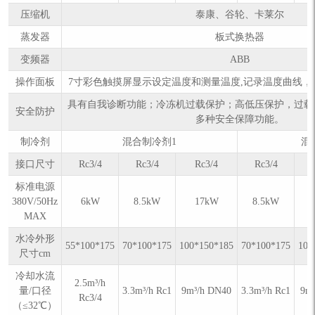
压缩机
泰康、谷轮、卡莱尔
蒸发器
板式换热器
变频器
ABB
操作面板
7寸彩色触摸屏显示设定温度和测量温度,记录温度曲线，数据
具有自我诊断功能；冷冻机过载保护；高低压保护，过载
安全防护
多种安全保障功能。
制冷剂
混合制冷剂1
混
接口尺寸
Rc3/4
Rc3/4
Rc3/4
Rc3/4
标准电源
380V/50Hz
6kW
8.5kW
17kW
8.5kW
MAX
水冷外形
55*100*175
70*100*175
100*150*185
70*100*175
100
尺寸cm
冷却水流
2.5m³/h
量/口径
3.3m³/h Rc1
9m³/h DN40
3.3m³/h Rc1
9m
Rc3/4
（≤32℃）