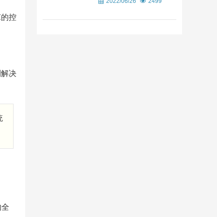
2022/06/26
2499
℃的控
制解决
统
的全