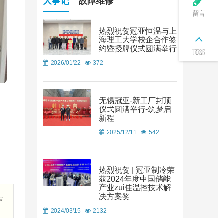
大事记
故障维修
留言
热烈祝贺冠亚恒温与上
海理工大学校企合作签
约暨授牌仪式圆满举行
顶部
2026/01/22
372
无锡冠亚-新工厂封顶
仪式圆满举行-筑梦启
新程
2025/12/11
542
热烈祝贺 | 冠亚制冷荣
获2024年度中国储能
产业zui佳温控技术解
决方案奖
杂
2024/03/15
2132