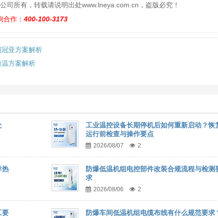
有，转载请说明出处www.lneya.com.cn，盗版必究！
询合作：
400-100-3173
锡冠亚方案解析
恒温方案解析
处
工业温控设备长期停机后如何重新启动？恢
运行前检查与操作要点
2026/08/07
2
导热
防爆低温机组电控部件改装合规流程与检测
求
2026/08/06
2
工要
防爆车间低温机组电缆布线有什么规范要求