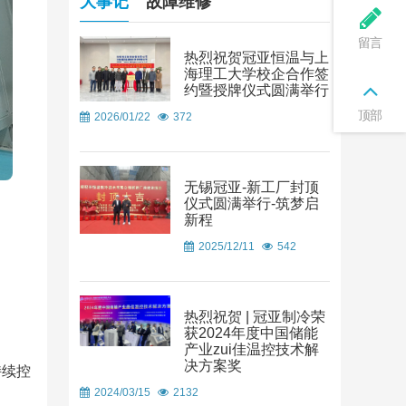
大事记
故障维修
留言
热烈祝贺冠亚恒温与上
海理工大学校企合作签
约暨授牌仪式圆满举行
顶部
2026/01/22
372
无锡冠亚-新工厂封顶
仪式圆满举行-筑梦启
新程
2025/12/11
542
热烈祝贺 | 冠亚制冷荣
获2024年度中国储能
产业zui佳温控技术解
决方案奖
持续控
2024/03/15
2132