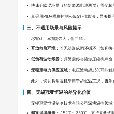
快速升降温场景（如新能源电池测试）需变频
其采用PID+模糊控制+动态补偿算法，显著
三、不适用场景与风险提示
尽管chiller功能强大，但并非：
开放散热环境
：若无法形成闭环循环（如直接
低负荷波动场景
：频繁启停会缩短压缩机寿命
无稳定电力供应区域
：电压波动超±5%可能
此外，切勿将常温机型用于超低温工况，否则
四、无锡冠亚恒温的差异化价值
无锡冠亚恒温制冷技术有限公司深耕温控领域十余
超宽温域覆盖
：-152℃~+350℃，支持复叠