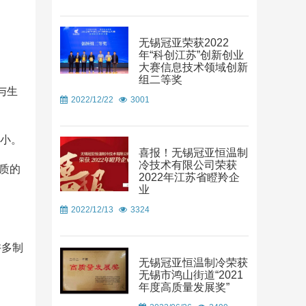
无锡冠亚荣获2022
年“科创江苏”创新创业
大赛信息技术领域创新
组二等奖
与生
2022/12/22
3001
动小。
喜报！无锡冠亚恒温制
冷技术有限公司荣获
质的
2022年江苏省瞪羚企
业
2022/12/13
3324
许多制
无锡冠亚恒温制冷荣获
无锡市鸿山街道“2021
年度高质量发展奖”