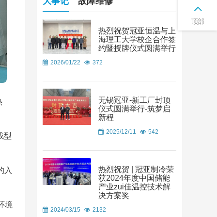
大事记
故障维修
顶部
热烈祝贺冠亚恒温与上
海理工大学校企合作签
约暨授牌仪式圆满举行
2026/01/22
372
无锡冠亚-新工厂封顶
热
仪式圆满举行-筑梦启
新程
2025/12/11
542
成型
热烈祝贺 | 冠亚制冷荣
的入
获2024年度中国储能
产业zui佳温控技术解
决方案奖
环境
2024/03/15
2132