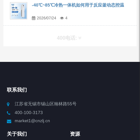
-40℃~85℃冷热一体机如何用于反应釜动态控温
2026/07/24
4
400电话:
产品分类
Chiller高精度冷热循环器
联系我们
Chiller高精度制冷循环器
江苏省无锡市锡山区翰林路55号
400-100-3173
制冷加热动态控温系统
market1@cnzlj.cn
Chiller温度|流量|压力控制系统
关于我们
资源