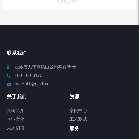
400电话:
产品分类
Chiller高精度冷热循环器
联系我们
Chiller高精度制冷循环器
江苏省无锡市锡山区翰林路55号
400-100-3173
制冷加热动态控温系统
market1@cnzlj.cn
Chiller温度|流量|压力控制系统
关于我们
资源
Chiller气体控温系统
公司简介
案例中心
企业文化
工艺测试
Chiller直冷控温机组
人才招聘
服务