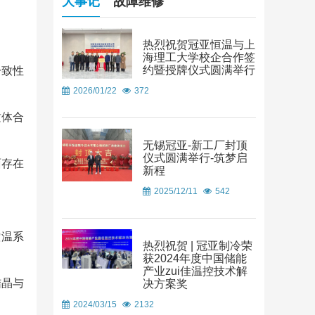
大事记
故障维修
热烈祝贺冠亚恒温与上
海理工大学校企合作签
约暨授牌仪式圆满举行
一致性
2026/01/22
372
质体合
无锡冠亚-新工厂封顶
仪式圆满举行-筑梦启
面存在
新程
2025/12/11
542
控温系
热烈祝贺 | 冠亚制冷荣
获2024年度中国储能
产业zui佳温控技术解
结晶与
决方案奖
2024/03/15
2132