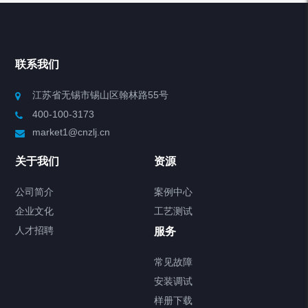
产品分类
Chiller高精度冷热循环器
联系我们
Chiller高精度制冷循环器
江苏省无锡市锡山区翰林路55号
400-100-3173
制冷加热动态控温系统
market1@cnzlj.cn
Chiller温度|流量|压力控制系统
关于我们
资源
Chiller气体控温系统
公司简介
案例中心
企业文化
工艺测试
Chiller直冷控温机组
人才招聘
服务
FREEZER低温箱
常见故障
安装调试
Heating Circulator加热循环器
样册下载