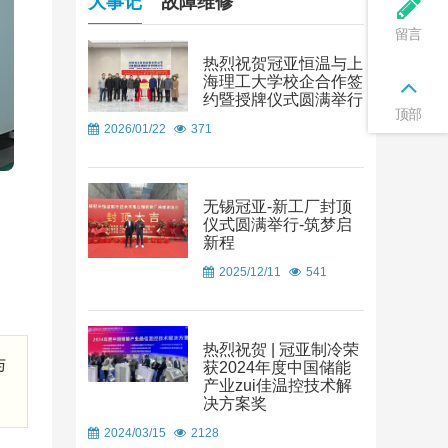
大事记
故障维修
留言
热烈祝贺冠亚恒温与上
海理工大学校企合作签
约暨授牌仪式圆满举行
顶部
2026/01/22
371
无锡冠亚-新工厂封顶
仪式圆满举行-筑梦启
新程
2025/12/11
541
热烈祝贺 | 冠亚制冷荣
与
获2024年度中国储能
产业zui佳温控技术解
决方案奖
2024/03/15
2128