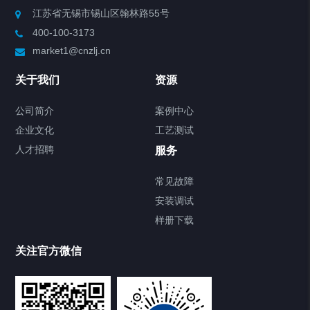
江苏省无锡市锡山区翰林路55号
400-100-3173
制冷加热动态控温系统
market1@cnzlj.cn
Chiller温度|流量|压力控制系统
关于我们
资源
Chiller气体控温系统
公司简介
案例中心
企业文化
工艺测试
Chiller直冷控温机组
人才招聘
服务
FREEZER低温箱
常见故障
安装调试
Heating Circulator加热循环器
样册下载
Chamber试验箱
关注官方微信
TCU温度控制单元