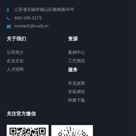
Chiller高精度制冷循环器
江苏省无锡市锡山区翰林路55号
400-100-3173
制冷加热动态控温系统
market1@cnzlj.cn
Chiller温度|流量|压力控制系统
关于我们
资源
Chiller气体控温系统
公司简介
案例中心
企业文化
工艺测试
Chiller直冷控温机组
人才招聘
服务
FREEZER低温箱
常见故障
安装调试
Heating Circulator加热循环器
样册下载
Chamber试验箱
关注官方微信
TCU温度控制单元