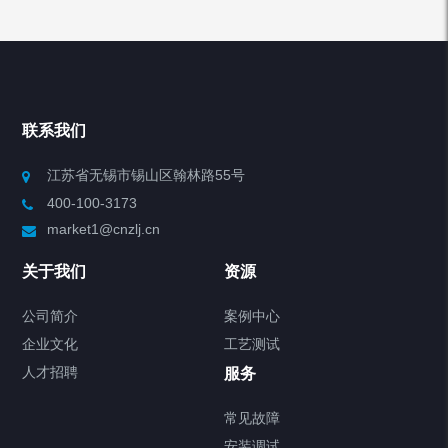
产品分类
Chiller高精度冷热循环器
联系我们
Chiller高精度制冷循环器
江苏省无锡市锡山区翰林路55号
400-100-3173
制冷加热动态控温系统
market1@cnzlj.cn
Chiller温度|流量|压力控制系统
关于我们
资源
Chiller气体控温系统
公司简介
案例中心
企业文化
工艺测试
Chiller直冷控温机组
人才招聘
服务
FREEZER低温箱
常见故障
安装调试