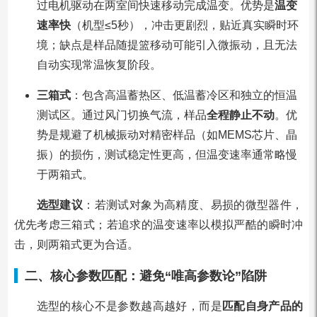
过电机驱动在两室间快速移动完成温变。优势是
温变
速率快
（机型≤5秒），冲击更剧烈，贴近真实瞬时环
境；缺点是样品随提篮移动可能引入微振动，且无法
自动实现常温恢复阶段。
三箱式
：包含高温蓄热区、低温蓄冷区和独立的恒温
测试区。通过风门切换气流，样品
全程静止不动
。优
势是规避了机械振动对精密样品（如MEMS芯片、晶
振）的损伤，测试稳定性更高，但温变速率通常略慢
于两箱式。
选型建议
：若测试对象为高精度、易损的微型器件，
优先考虑三箱式；若追求的温变速率以模拟严酷的瞬时冲
击，则两箱式更为合适。
二、核心参数匹配：避免“唯高参数论”陷阱
选型的核心不是参数越高越好，而是
匹配自身产品的