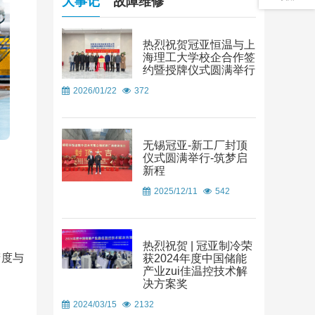
大事记
故障维修
热烈祝贺冠亚恒温与上
海理工大学校企合作签
约暨授牌仪式圆满举行
2026/01/22
372
无锡冠亚-新工厂封顶
仪式圆满举行-筑梦启
新程
2025/12/11
542
热烈祝贺 | 冠亚制冷荣
精度与
获2024年度中国储能
产业zui佳温控技术解
决方案奖
2024/03/15
2132