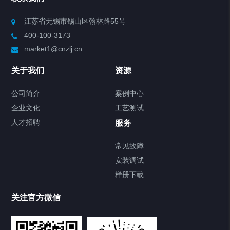
Chiller高精度制冷循环器
江苏省无锡市锡山区翰林路55号
400-100-3173
制冷加热动态控温系统
market1@cnzlj.cn
Chiller温度|流量|压力控制系统
关于我们
资源
Chiller气体控温系统
公司简介
案例中心
企业文化
工艺测试
Chiller直冷控温机组
人才招聘
服务
FREEZER低温箱
常见故障
安装调试
Heating Circulator加热循环器
样册下载
Chamber试验箱
关注官方微信
TCU温度控制单元