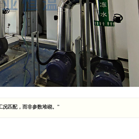
工况匹配，而非参数堆砌。”