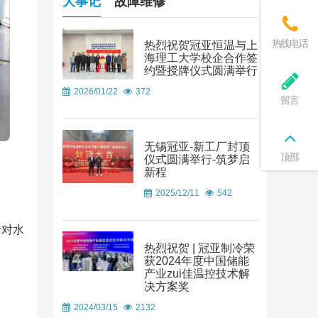
大事记
故障维修
热线电话
热烈祝贺冠亚恒温与上
海理工大学校企合作签
约暨授牌仪式圆满举行
2026/01/22
372
留言
无锡冠亚-新工厂封顶
顶部
仪式圆满举行-筑梦启
新程
2025/12/11
542
于对水
热烈祝贺 | 冠亚制冷荣
获2024年度中国储能
产业zui佳温控技术解
决方案奖
2024/03/15
2132