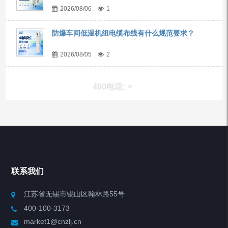
2026/08/06
1
防爆车间低温机组电缆布线有什么规范要求？
2026/08/05
2
400电话:
产品分类
Chiller高精度冷热循环器
联系我们
Chiller高精度制冷循环器
江苏省无锡市锡山区翰林路55号
400-100-3173
制冷加热动态控温系统
market1@cnzlj.cn