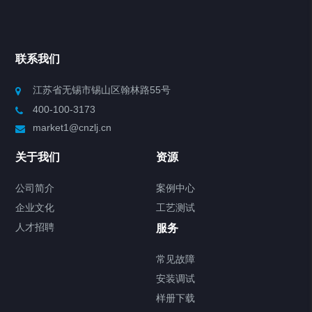
产品分类
Chiller高精度冷热循环器
联系我们
Chiller高精度制冷循环器
江苏省无锡市锡山区翰林路55号
400-100-3173
制冷加热动态控温系统
market1@cnzlj.cn
Chiller温度|流量|压力控制系统
关于我们
资源
Chiller气体控温系统
公司简介
案例中心
企业文化
工艺测试
Chiller直冷控温机组
人才招聘
服务
FREEZER低温箱
常见故障
安装调试
Heating Circulator加热循环器
样册下载