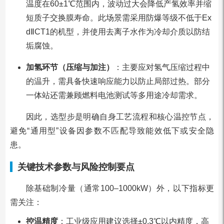
温度在60±1℃范围内，波动过大会降低产氢效率并缩
短质子交换膜寿命。此场景需采用防爆等级不低于Ex
dⅡCT1的机型，并使用去离子水作为冷却介质以防结
垢腐蚀。
加氢环节（压缩与加注）
：主要应对氢气压缩过程中
的温升，需具备快速响应能力以防止局部过热。部分
一体站还需兼顾燃料电池测试等多用途冷却需求。
因此，选型步是明确自身工艺流程和核心温控节点，
避免“通用型”设备因参数不匹配导致能效低下或安全隐
患。
关键技术参数与风险控制要点
除基础制冷量（通常100–1000kW）外，以下指标更
需关注：
控温精度
：工业级应用建议选择±0.3℃以内精度，高