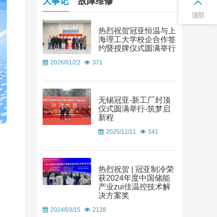
大事记
故障维修
顶部
热烈祝贺冠亚恒温与上
海理工大学校企合作签
约暨授牌仪式圆满举行
2026/01/22
371
无锡冠亚-新工厂封顶
仪式圆满举行-筑梦启
新程
2025/12/11
541
热烈祝贺 | 冠亚制冷荣
获2024年度中国储能
产业zui佳温控技术解
决方案奖
2024/03/15
2128