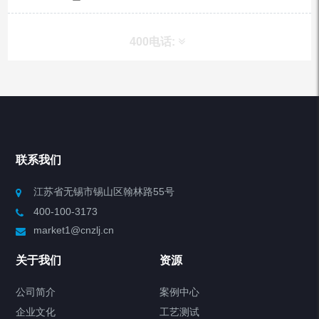
400电话:
产品分类
Chiller高精度冷热循环器
联系我们
Chiller高精度制冷循环器
江苏省无锡市锡山区翰林路55号
400-100-3173
制冷加热动态控温系统
market1@cnzlj.cn
Chiller温度|流量|压力控制系统
关于我们
资源
Chiller气体控温系统
公司简介
案例中心
企业文化
工艺测试