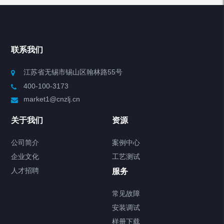
产品分类
Chiller高精度冷热循环器
联系我们
Chiller高精度制冷循环器
江苏省无锡市锡山区翰林路55号
400-100-3173
制冷加热动态控温系统
market1@cnzlj.cn
Chiller温度|流量|压力控制系统
关于我们
资源
Chiller气体控温系统
公司简介
案例中心
企业文化
工艺测试
Chiller直冷控温机组
人才招聘
服务
FREEZER低温箱
常见故障
安装调试
Heating Circulator加热循环器
样册下载